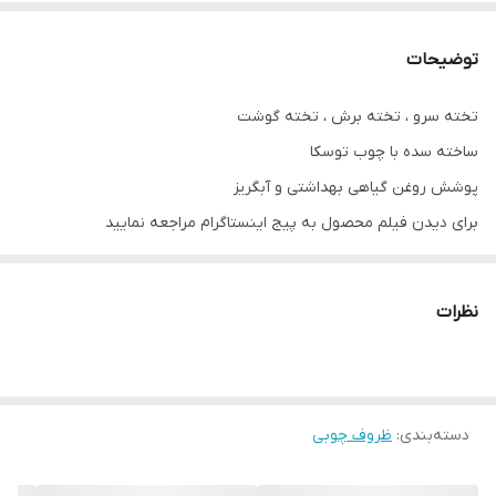
توضیحات
تخته سرو ، تخته برش ، تخته گوشت
ساخته سده با چوب توسکا
پوشش روغن گیاهی بهداشتی و آبگریز
برای دیدن فیلم محصول به پیج اینستاگرام مراجعه نمایید
نکته مهم درباره محصولات چوبی ما:
تمام محصولات ما از چوب طبیعی و بدون هیچ طرح تکراری ساخته
نظرات
می‌شن. رگه‌ها، گره‌ها و رنگ چوب در هر قطعه منحصر‌به‌فرد هستن و به
همین دلیل ممکنه محصول نهایی با عکس‌های سایت تفاوت‌هایی داشته
باشه.
دسته‌بندی
:
ظروف چوبی
این تفاوت‌ها نشون‌دهنده‌ی اصالت چوبه، نه نقص اون. در واقع، هر
محصولی که دریافت می‌کنید، خاص خود شماست و هیچ نمونه‌ی