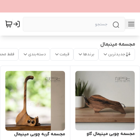
مجسمه مینبمال
جدیدترین
برندها
قیمت
دسته‌بندی
فقط محص
مجسمه چوبی مینیمال گاو
مجسمه گربه چوبی مینیمال