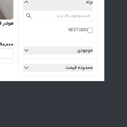
برند
هولدر ق
NESTUDIO
80,000
موجودی
محدوده قیمت