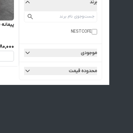
برند
پیمانه 
NESTCOFE
80,000
موجودی
محدوده قیمت