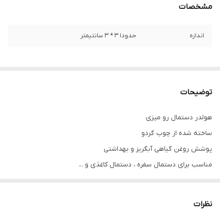
مشخصات
اندازه
حدودا 3 * 3 سانتیمتر
توضیحات
هولدر دستمال رو میزی
ساخته شده از چوب گردو
پوشش روغن گیاهی آبگریز و بهداشتی
مناسب برای دستمال سفره ، دستمال کاغذی و ...
عکس سایت مرتبط با چوب توسکا است ( ناموجود است ) . چوب این
محصول گردو ارسال می گردد و رنگ آن گردویی است
نظرات