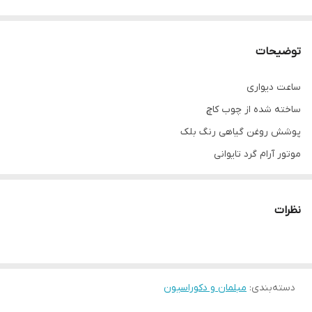
توضیحات
ساعت دیواری
ساخته شده از چوب کاچ
پوشش روغن گیاهی رنگ بلک
موتور آرام گرد تایوانی
برای دیدن فیلم محصول به پیج اینستاگرام مراجعه نمایید
نکته مهم درباره محصولات چوبی ما:
نظرات
تمام محصولات ما از چوب طبیعی و بدون هیچ طرح تکراری ساخته
می‌شن. رگه‌ها، گره‌ها و رنگ چوب در هر قطعه منحصر‌به‌فرد هستن و به
همین دلیل ممکنه محصول نهایی با عکس‌های سایت تفاوت‌هایی داشته
باشه.
دسته‌بندی
:
مبلمان و دکوراسیون
این تفاوت‌ها نشون‌دهنده‌ی اصالت چوبه، نه نقص اون. در واقع، هر