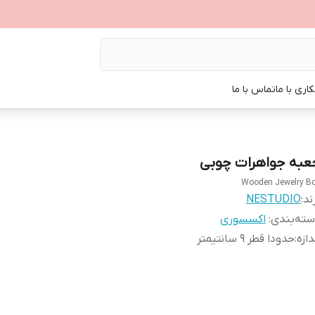
اری با ما
تماس با ما
عبه جواهرات چوبی
Wooden Jewelry B
ند:
NESTUDIO
ته‌بندی
:
اکسسوری
دازه
:
حدودا قطر 9 سانتیمتر