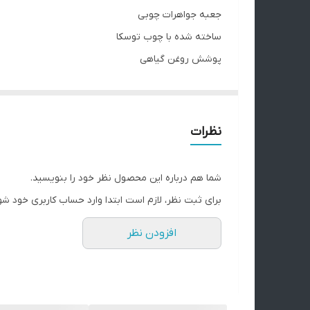
جعبه جواهرات چوبی
ساخته شده با چوب توسکا
پوشش روغن گیاهی
درب گردشی مگنتی
شیار برای دو عدد حلقه
امکان ثبت سفارش جک نام در داخل درب ( در زمان سفا
نظرات
برای دیدن فیلم محصول به پیج اینستاگرام مراجعه نمای
نکته مهم درباره محصولات چوبی ما:
شما هم درباره این محصول نظر خود را بنویسید.
تمام محصولات ما از چوب طبیعی و بدون هیچ طرح تکرا
برای ثبت نظر، لازم است ابتدا وارد حساب کاربری خود شو
سایت تفاوت‌هایی داشته باشه.
افزودن نظر
این تفاوت‌ها نشون‌دهنده‌ی اصالت چوبه، نه نقص اون. 
لطفاً پیش از ثبت سفارش، به این موضوع توجه داشته با