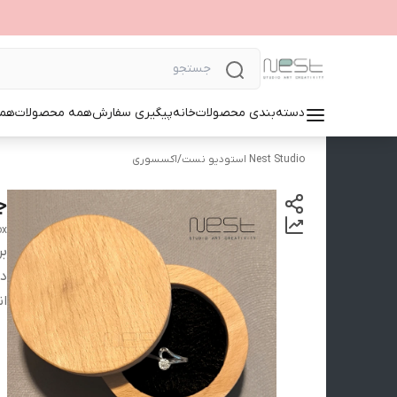
دسته‌بندی محصولات
خانه
پیگیری سفارش
همه محصولات
همک
Nest Studio استودیو نست
/
اکسسوری
ج
ox
بر
دس
ان