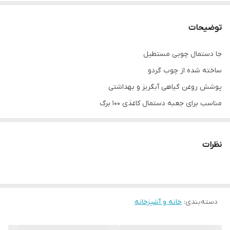
توضیحات
جا دستمال چوبی مستطیل
ساخته شده از چوب گردو
پوشش روغن گیاهی آبگریز و بهداشتی
مناسب برای جعبه دستمال کاغذی 100 برگ
برای دیدن فیلم محصول به پیج اینستاگرام مراجعه نمایید
نکته مهم درباره محصولات چوبی ما:
نظرات
تمام محصولات ما از چوب طبیعی و بدون هیچ طرح تکراری ساخته
می‌شن. رگه‌ها، گره‌ها و رنگ چوب در هر قطعه منحصر‌به‌فرد هستن و به
همین دلیل ممکنه محصول نهایی با عکس‌های سایت تفاوت‌هایی داشته
باشه.
دسته‌بندی
:
خانه و آشپزخانه
این تفاوت‌ها نشون‌دهنده‌ی اصالت چوبه، نه نقص اون. در واقع، هر