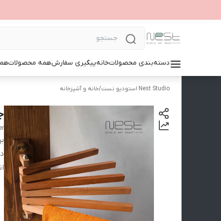
دسته‌بندی محصولات
خانه
پیگیری سفارش
همه محصولات
همک
Nest Studio استودیو نست
/
خانه و آشپزخانه
ج
er
بر
دس
ان