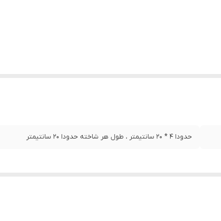
حدودا 4 * 20 سانتیمتر ، طول هر شاخته حدودا 20 سانتیمتر