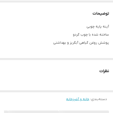
توضیحات
آینه پایه چوبی
ساخته شده با چوب گردو
پوشش روغن گیاهی آبگریز و بهداشتی
نکته مهم درباره محصولات چوبی ما:
تمام محصولات ما از چوب طبیعی و بدون هیچ طرح تکراری ساخته
نظرات
می‌شن. رگه‌ها، گره‌ها و رنگ چوب در هر قطعه منحصر‌به‌فرد هستن و به
همین دلیل ممکنه محصول نهایی با عکس‌های سایت تفاوت‌هایی داشته
باشه.
دسته‌بندی
:
خانه و آشپزخانه
این تفاوت‌ها نشون‌دهنده‌ی اصالت چوبه، نه نقص اون. در واقع، هر
محصولی که دریافت می‌کنید، خاص خود شماست و هیچ نمونه‌ی