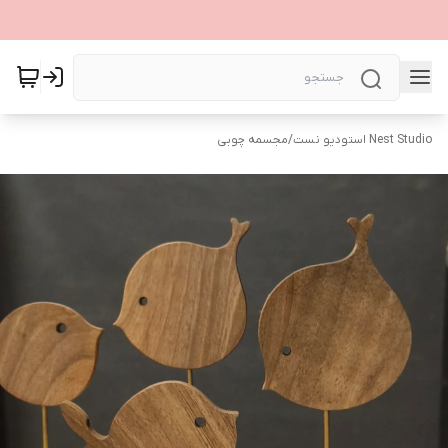
Nest Studio استودیو نست
/
مجسمه چوبی