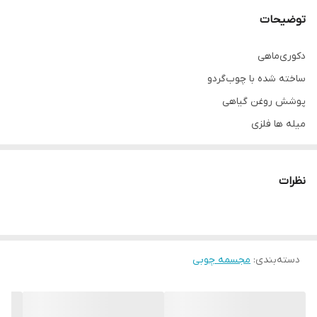
توضیحات
دکوری‌ماهی
ساخته شده با چوب‌گردو
پوشش روغن گیاهی
میله ها فلزی
کفی : چوب دفورمه رندوم
نکته مهم درباره محصولات چوبی ما:
نظرات
تمام محصولات ما از چوب طبیعی و بدون هیچ طرح تکراری ساخته
می‌شن. رگه‌ها، گره‌ها و رنگ چوب در هر قطعه منحصر‌به‌فرد هستن و به
همین دلیل ممکنه محصول نهایی با عکس‌های سایت تفاوت‌هایی داشته
باشه.
دسته‌بندی
:
مجسمه چوبی
این تفاوت‌ها نشون‌دهنده‌ی اصالت چوبه، نه نقص اون. در واقع، هر
محصولی که دریافت می‌کنید، خاص خود شماست و هیچ نمونه‌ی