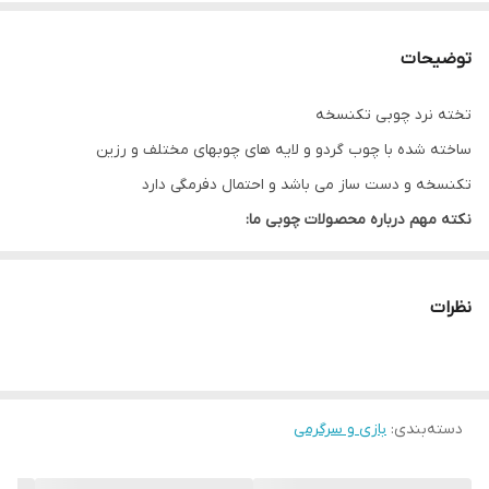
توضیحات
تخته نرد چوبی تکنسخه
ساخته شده با چوب گردو و لایه های چوبهای مختلف و رزین
تکنسخه و دست ساز می باشد و احتمال دفرمگی دارد
نکته مهم درباره محصولات چوبی ما:
تمام محصولات ما از چوب طبیعی و بدون هیچ طرح تکراری ساخته
می‌شن. رگه‌ها، گره‌ها و رنگ چوب در هر قطعه منحصر‌به‌فرد هستن و به
نظرات
همین دلیل ممکنه محصول نهایی با عکس‌های سایت تفاوت‌هایی داشته
باشه.
این تفاوت‌ها نشون‌دهنده‌ی اصالت چوبه، نه نقص اون. در واقع، هر
دسته‌بندی
:
بازی و سرگرمی
محصولی که دریافت می‌کنید، خاص خود شماست و هیچ نمونه‌ی
دیگه‌ای دقیقاً مثل اون وجود نداره.