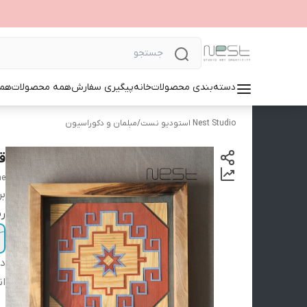
دسته‌بندی محصولات
خانه
پیگیری سفارش
همه محصولات
همک
Nest Studio استودیو نست
/
مبلمان و دکوراسیون
ق
me
بر
ر
دس
ان