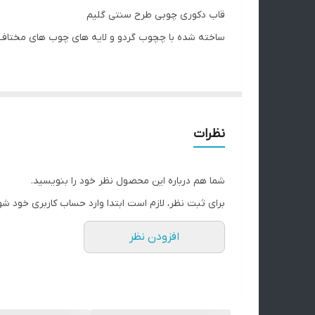
قاب دکوری چوبی طرح سنتی گلیم
ساخته شده با چچوب گردو و لایه های چوب های مختاف
برای دیدن فیلم محصول به پیج اینستاگرام مراجعه نمای
نکته مهم درباره محصولات چوبی ما:
تمام محصولات ما از چوب طبیعی و بدون هیچ طرح تکرا
نظرات
سایت تفاوت‌هایی داشته باشه.
این تفاوت‌ها نشون‌دهنده‌ی اصالت چوبه، نه نقص اون. 
شما هم درباره این محصول نظر خود را بنویسید.
لطفاً پیش از ثبت سفارش، به این موضوع توجه داشته با
برای ثبت نظر، لازم است ابتدا وارد حساب کاربری خود شو
افزودن نظر