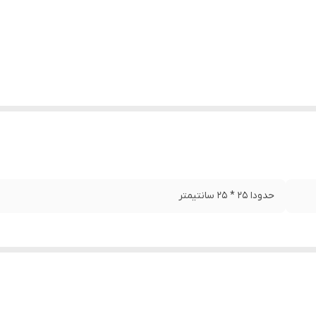
حدودا 25 * 25 سانتیمتر