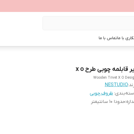
اری با ما
تماس با ما
ر قابلمه چوبی طرح x o
Wooden Trivet X O Desi
ند:
NESTUDIO
ته‌بندی
:
ظروف چوبی
دازه
:
حدودا 10 سانتیمتر