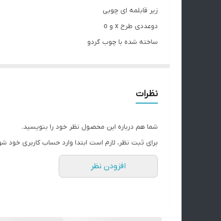
زیر قابلمه ای چوبی
دوعددی طرح x و o
ساخته شده با چوب گردو
پوشش روغن گیاهی آبگریز
برای دیدن فیلم محصول به پیج اینستاگرام مراجعه نمای
نکته مهم درباره محصولات چوبی ما:
نظرات
تمام محصولات ما از چوب طبیعی و بدون هیچ طرح تکرا
سایت تفاوت‌هایی داشته باشه.
شما هم درباره این محصول نظر خود را بنویسید.
این تفاوت‌ها نشون‌دهنده‌ی اصالت چوبه، نه نقص اون. 
برای ثبت نظر، لازم است ابتدا وارد حساب کاربری خود شو
لطفاً پیش از ثبت سفارش، به این موضوع توجه داشته با
افزودن نظر