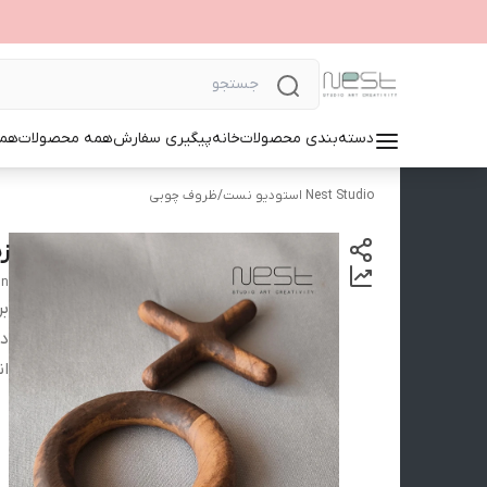
دسته‌بندی محصولات
خانه
پیگیری سفارش
همه محصولات
همک
Nest Studio استودیو نست
/
ظروف چوبی
زی
gn
بر
دس
ان