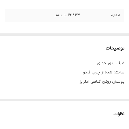
اندازه
33 * 22 سانتیمتر
توضیحات
ظرف اردور خوری
ساخته شده از چوب گردو
پوشش روغن گیاهی آبگریز
هر کدام از چوب ها دارای طرح و نقش های منحصر به فرد هستند و
انتخاب رنگ محصول کاملا رندوم می باشد ، چنانچه نوع رنگ محصول (
نظرات
تیره ، روشن ، طرح دار ، ساده و ... ) برایتان اهمیت دارد قبل از ثبت
سفارش ، از راه های ارتباطی اطلاع دهید و استعلام موجودی رنگ مورد