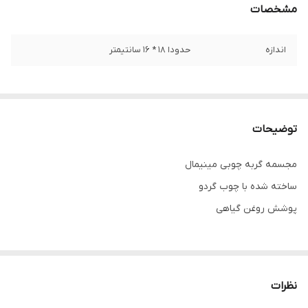
مشخصات
اندازه
حدودا 18 * 16 سانتیمتر
توضیحات
مجسمه گربه چوبی مینیمال
ساخته شده با چوب گردو
پوشش روغن گیاهی
هر کدام از چوب ها دارای طرح و نقش های منحصر به فرد هستند و
انتخاب رنگ محصول کاملا رندوم می باشد ، چنانچه نوع رنگ محصول (
نظرات
تیره ، روشن ، طرح دار ، ساده و ... ) برایتان اهمیت دارد قبل از ثبت