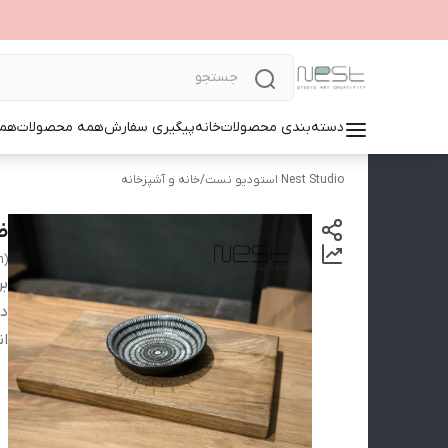
دسته‌بندی محصولات
خانه
پیگیری سفارش
همه محصولات
همک
Nest Studio استودیو نست
/
خانه و آشپزخانه
ظ
n)
بر
دس
ان