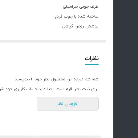
ظرف چوبی سرامیکی
ساخته شده با چوب گردو
پوشش روغن گیاهی
دارای ظرف سرامیکی
مناسب برای شمع پودری یا دکوری
نظرات
برای دیدن فیلم محصول به پیج اینستاگرام مراجعه نمای
نکته مهم درباره محصولات چوبی ما:
شما هم درباره این محصول نظر خود را بنویسید.
تمام محصولات ما از چوب طبیعی و بدون هیچ طرح تکرا
برای ثبت نظر، لازم است ابتدا وارد حساب کاربری خود شو
سایت تفاوت‌هایی داشته باشه.
افزودن نظر
این تفاوت‌ها نشون‌دهنده‌ی اصالت چوبه، نه نقص اون. 
لطفاً پیش از ثبت سفارش، به این موضوع توجه داشته با