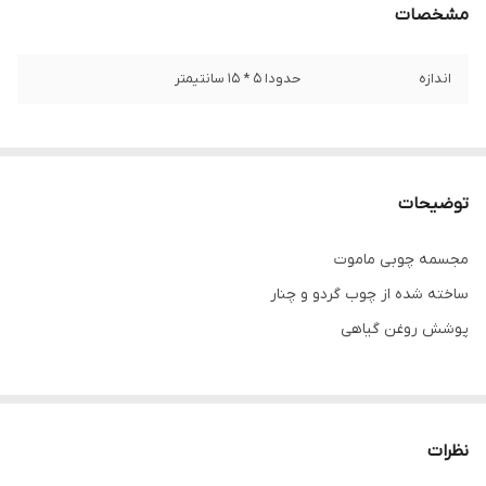
مشخصات
اندازه
حدودا 5 * 15 سانتیمتر
توضیحات
مجسمه چوبی ماموت
ساخته شده از چوب گردو و چنار
پوشش روغن گیاهی
برای دیدن فیلم محصول به پیج اینستاگرام مراجعه نمایید
نکته مهم درباره محصولات چوبی ما:
نظرات
تمام محصولات ما از چوب طبیعی و بدون هیچ طرح تکراری ساخته