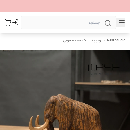
Nest Studio استودیو نست
/
مجسمه چوبی