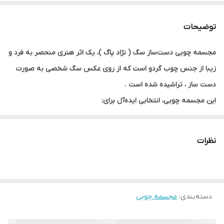
توضیحات
مجسمه چوبی دست‌ساز سگ ( نژاد پاگ )، یک اثر هنری منحصر به فرد و
زیبا از جنس چوب گردو است که از روی عکس سگ شخصی به صورت
دست ساز ، تراشیده شده است .
این مجسمه چوبی، انتخابی ایده‌آل برای:
دکوراسیون منزل و دفتر کار
(زیبایی طبیعی چوب + طراحی حیوانات)
هدیه لاکچری برای علاقه‌مندان به سگ‌ها
(سفارشی با نام یا طرح ویژه)
نظرات
کلکسیونرهای آثار هنری چوبی
( حامیان هنر دست )
✨ چرا این مجسمه چوبی را انتخاب کنید؟
✅
ساخت بصورت دست‌ساز
✅
دسته‌بندی
:
مجسمه چوبی
چوب گردو کهنسال و مقاوم
✅
طرح‌های متنوع
از نژادهای مختلف سگ ( از روی عکس حیوان شخصی