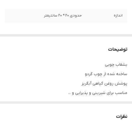
اندازه
حدودی ۲۰ * ۲۰ سانتیمتر
توضیحات
بشقاب چوبی
ساخته شده از چوب گردو
پوشش روغن گیاهی آبگریز
مناسب برای شیرینی و پذیرایی و ...
هر کدام از چوب ها دارای طرح و نقش های منحصر به فرد هستند و
نظرات
انتخاب رنگ محصول کاملا رندوم می باشد ، چنانچه نوع رنگ محصول (
تیره ، روشن ، طرح دار ، ساده و ... ) برایتان اهمیت دارد قبل از ثبت