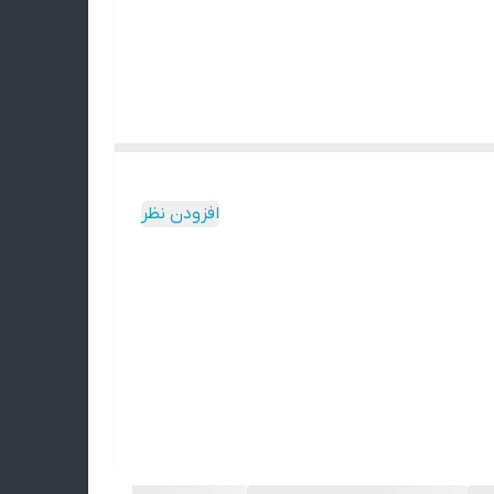
یره ، روشن ، طرح دار ، ساده و ... ) برایتان
نصورت به صورت رندوم انتخاب خواهد شد . لطفا قبل
افزودن نظر
تن و به همین دلیل ممکنه محصول نهایی با عکس‌های
‌ای دقیقاً مثل اون وجود نداره.
می‌کنید. 🌿