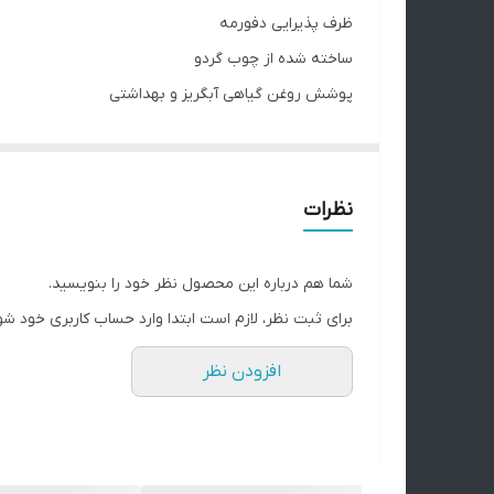
ظرف پذیرایی دفورمه
ساخته شده از چوب گردو
پوشش روغن گیاهی آبگریز و بهداشتی
هر کدام از چوب ها دارای طرح و نقش های منحصر به فرد 
اهمیت دارد قبل از ثبت سفارش ، از راه های ارتباطی اط
نظرات
ثبت سفارش توجه فرمایید ، عودت کالا به علت رنگ غیر 
شما هم درباره این محصول نظر خود را بنویسید.
برای دیدن فیلم محصول به پیج اینستاگرام مراجعه نمای
برای ثبت نظر، لازم است ابتدا وارد حساب کاربری خود شو
نکته مهم درباره محصولات چوبی ما:
افزودن نظر
تمام محصولات ما از چوب طبیعی و بدون هیچ طرح تکرا
سایت تفاوت‌هایی داشته باشه.
این تفاوت‌ها نشون‌دهنده‌ی اصالت چوبه، نه نقص اون. 
لطفاً پیش از ثبت سفارش، به این موضوع توجه داشته با