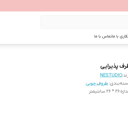
اری با ما
تماس با ما
رف پذیرایی
ند:
NESTUDIO
ته‌بندی
:
ظروف چوبی
دازه
:
26 * 26 سانتیمتر