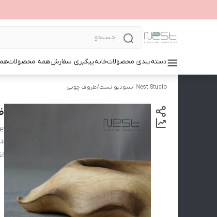
دسته‌بندی محصولات
خانه
پیگیری سفارش
همه محصولات
همک
Nest Studio استودیو نست
/
ظروف چوبی
ظ
بر
دس
ان