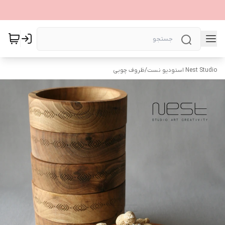
Nest Studio استودیو نست
/
ظروف چوبی