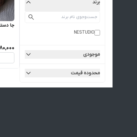
برند
جا دستم
NESTUDIO
80,000
موجودی
محدوده قیمت