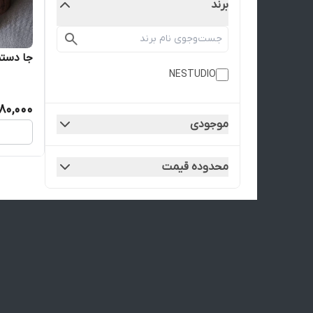
برند
جا دستم
NESTUDIO
80,000
موجودی
محدوده قیمت