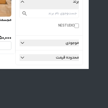
برند
مجسمه 
NESTUDIO
850,000
موجودی
محدوده قیمت