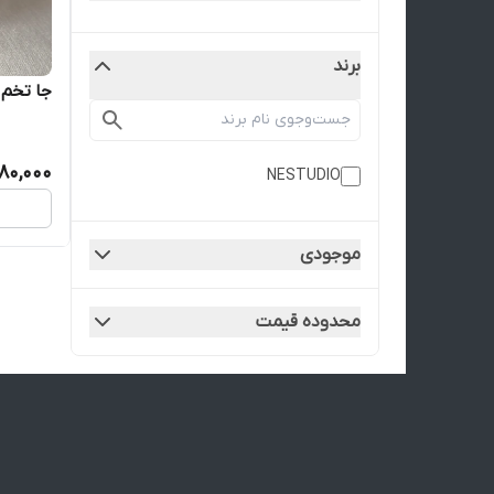
برند
جا تخم 
880,000
NESTUDIO
موجودی
محدوده قیمت