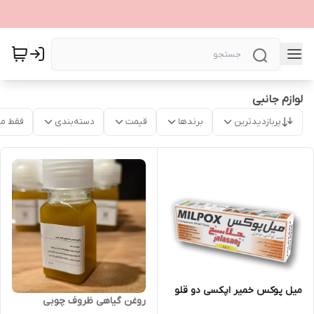
لوازم جانبی
پربازدیدترین
برندها
قیمت
دسته‌بندی
فقط م
میل پوکس خمیر اپکسی دو قلو
روغن گیاهی ظروف چوبی