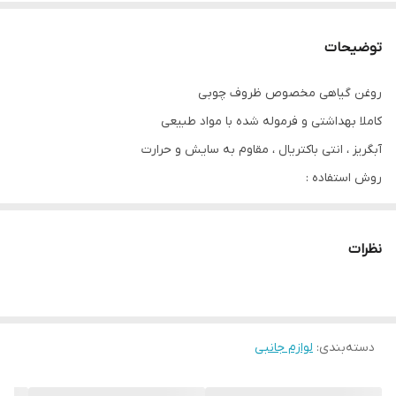
توضیحات
روغن گیاهی مخصوص ظروف چوبی
کاملا بهداشتی و فرموله شده با مواد طبیعی
آبگریز ، انتی باکتریال ، مقاوم به سایش و حرارت
روش استفاده :
سطح کار را تمیز‌ نمایید ، با استفاده از قلمو یا پارچه بدون پرز کل سطح
کار را اغشته نمایید. سپس بعد از گذشت ده دقیقه روغن اضافه را با
نظرات
دستمال خشک‌نمایید
دسته‌بندی
:
لوازم جانبی