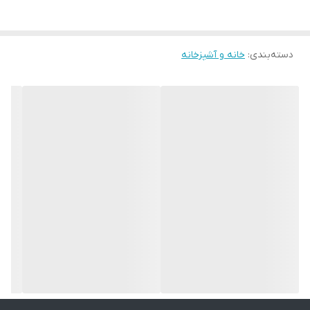
انتخاب رنگ محصول کاملا رندوم می باشد ، چنانچه نوع رنگ محصول (
تیره ، روشن ، طرح دار ، ساده و ... ) برایتان اهمیت دارد قبل از ثبت
دسته‌بندی
:
خانه و آشپزخانه
سفارش ، از راه های ارتباطی اطلاع دهید و استعلام موجودی رنگ مورد
نظرتون را دریافت نمایید . در غیر اینصورت به صورت رندوم انتخاب
خواهد شد . لطفا قبل ثبت سفارش توجه فرمایید ، عودت کالا به علت
رنگ غیر قابل انجام است
برای دیدن فیلم محصول به پیج اینستاگرام مراجعه نمایید
نکته مهم درباره محصولات چوبی ما:
تمام محصولات ما از چوب طبیعی و بدون هیچ طرح تکراری ساخته
می‌شن. رگه‌ها، گره‌ها و رنگ چوب در هر قطعه منحصر‌به‌فرد هستن و به
همین دلیل ممکنه محصول نهایی با عکس‌های سایت تفاوت‌هایی داشته
باشه.
این تفاوت‌ها نشون‌دهنده‌ی اصالت چوبه، نه نقص اون. در واقع، هر