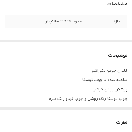
مشخصات
اندازه
حدودا 25 * 22 سانتیمتر
توضیحات
گلدان جوبی دکوراتیو
ساخته شده با چوب توسکا
پوشش روغن گیاهی
چوب توسکا رنگ روشن و چوب گردو رنگ تیره
( چوب داخل عکس ها چوب توسکا می باشد )
نظرات
هر کدام از چوب ها دارای طرح و نقش های منحصر به فرد هستند و