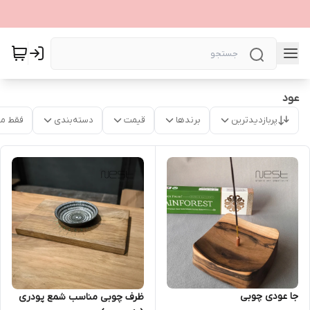
عود
پربازدیدترین
برندها
قیمت
دسته‌بندی
فقط م
جا عودی چوبی
ظرف چوبی مناسب شمع پودری