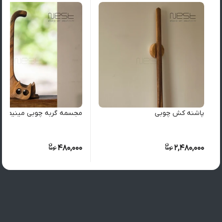
پاشنه کش چوبی
مجسمه گربه چوبی مینیمال
480,000
2,480,000