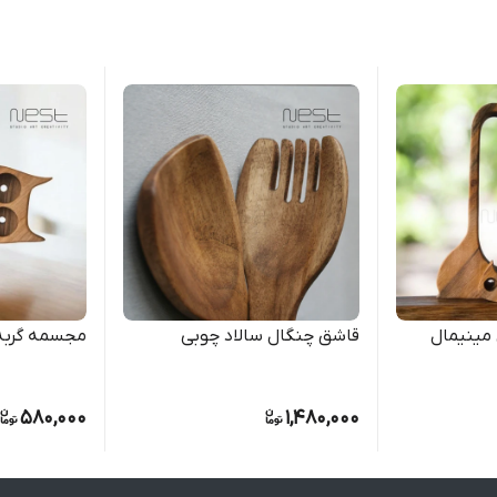
مینیمال
قاشق چنگال سالاد چوبی
مجسمه گربه
580,000
1,480,000