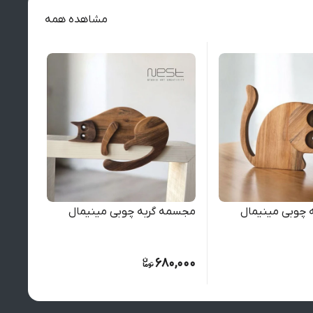
مشاهده همه
 چوبی مینیمال
مجسمه گربه چوبی مینیمال
جا دس
0,000
680,000